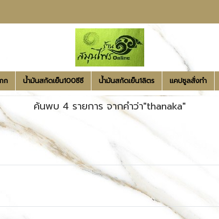
1กก
น้ำมันสกัดเย็น100ซีซี
น้ำมันสกัดเย็น1ลิตร
แคปซูลสั่งทำ
ค้นพบ 4 รายการ จากคำว่า"thanaka"