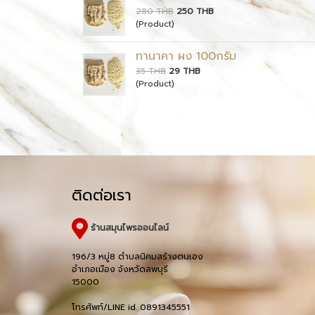
280 THB
250 THB
(Product)
ทานาคา ผง 100กรัม
35 THB
29 THB
(Product)
ติดต่อเรา
ร้านสมุนไพรออนไลน์
196/3 หมู่8 ตำบลนิคมสร้างตนเอง
อำเภอเมือง จังหวัดลพบุรี
15000
โทรศัพท์/LINE id. 0891345551