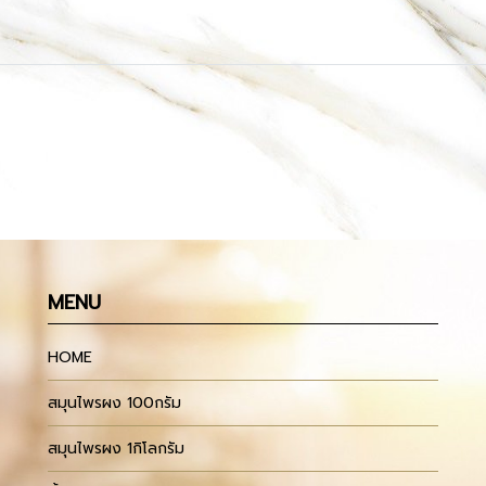
MENU
HOME
สมุนไพรผง 100กรัม
สมุนไพรผง 1กิโลกรัม