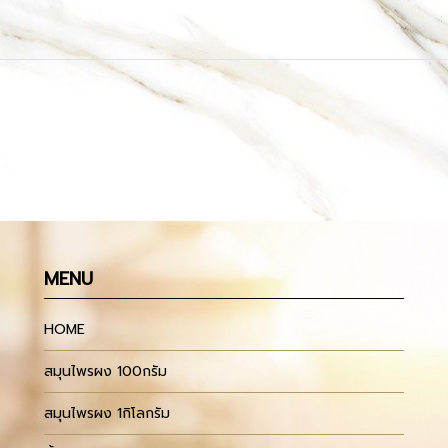
MENU
HOME
สมุนไพรผง 100กรัม
สมุนไพรผง 1กิโลกรัม