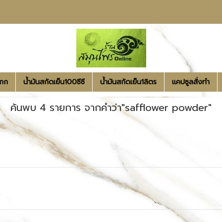
1กก
น้ำมันสกัดเย็น100ซีซี
น้ำมันสกัดเย็น1ลิตร
แคปซูลสั่งทำ
ค้นพบ 4 รายการ จากคำว่า"safflower powder"