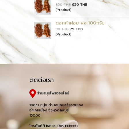
850 THB
650 THB
(Product)
ดอกคำฝอย ผง 100กรัม
98 THB
79 THB
(Product)
ติดต่อเรา
ร้านสมุนไพรออนไลน์
196/3 หมู่8 ตำบลนิคมสร้างตนเอง
อำเภอเมือง จังหวัดลพบุรี
15000
โทรศัพท์/LINE id. 0891345551