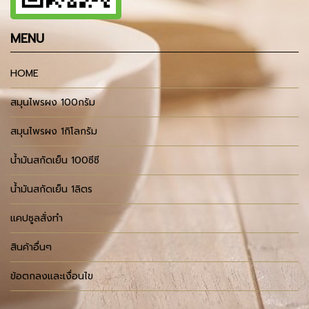
MENU
HOME
สมุนไพรผง 100กรัม
สมุนไพรผง 1กิโลกรัม
น้ำมันสกัดเย็น 100ซีซี
น้ำมันสกัดเย็น 1ลิตร
แคปซูลสั่งทำ
สินค้าอื่นๆ
ข้อตกลงและเงื่อนไข