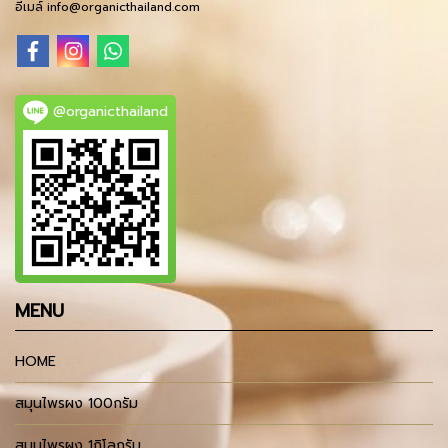
อีเมล์ info@organicthailand.com
@organicthailand
MENU
HOME
สมุนไพรผง 100กรัม
สมุนไพรผง 1กิโลกรัม