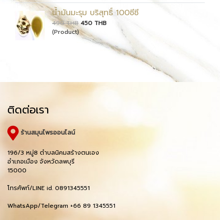
น้ำมันมะรุม บริสุทธิ์ 100ซีซี
490 THB
450 THB
(Product)
ติดต่อเรา
ร้านสมุนไพรออนไลน์
196/3 หมู่8 ตำบลนิคมสร้างตนเอง
อำเภอเมือง จังหวัดลพบุรี
15000
โทรศัพท์/LINE id. 0891345551
WhatsApp/Telegram +66 89 1345551