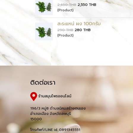
2,650 THB
2,550 THB
(Product)
สะระแหน่ ผง 100กรัม
290 THB
280 THB
(Product)
ติดต่อเรา
ร้านสมุนไพรออนไลน์
196/3 หมู่8 ตำบลนิคมสร้างตนเอง
อำเภอเมือง จังหวัดลพบุรี
15000
โทรศัพท์/LINE id. 0891345551