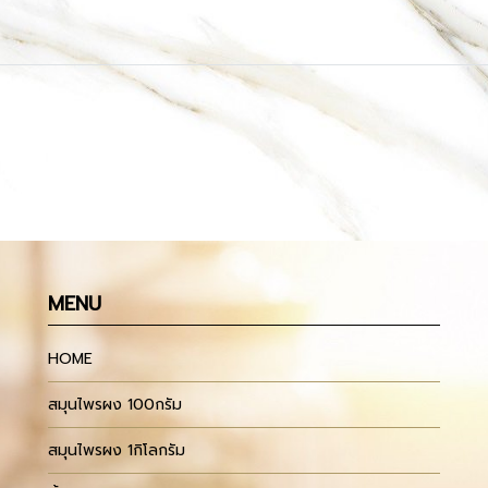
MENU
HOME
สมุนไพรผง 100กรัม
สมุนไพรผง 1กิโลกรัม