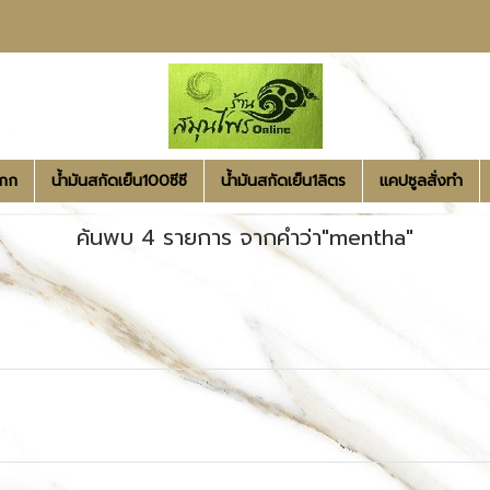
1กก
น้ำมันสกัดเย็น100ซีซี
น้ำมันสกัดเย็น1ลิตร
แคปซูลสั่งทำ
ค้นพบ 4 รายการ จากคำว่า"mentha"