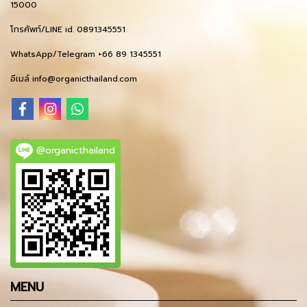
15000
โทรศัพท์/LINE id. 0891345551
WhatsApp/Telegram +66 89 1345551
อีเมล์ info@organicthailand.com
@organicthailand
MENU