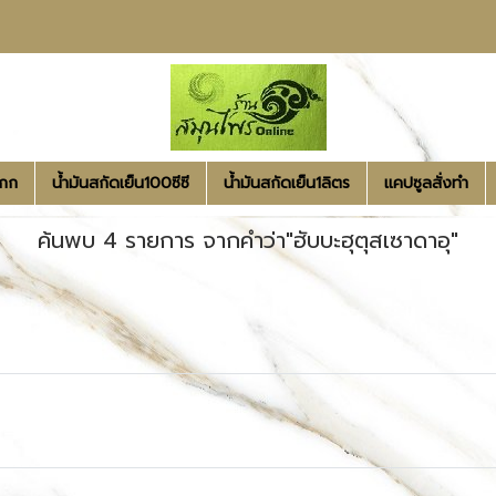
1กก
น้ำมันสกัดเย็น100ซีซี
น้ำมันสกัดเย็น1ลิตร
แคปซูลสั่งทำ
ค้นพบ 4 รายการ จากคำว่า"ฮับบะฮุตุสเซาดาอุ"