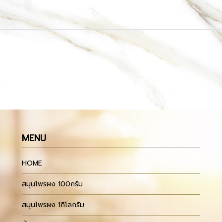
MENU
HOME
สมุนไพรผง 100กรัม
สมุนไพรผง 1กิโลกรัม