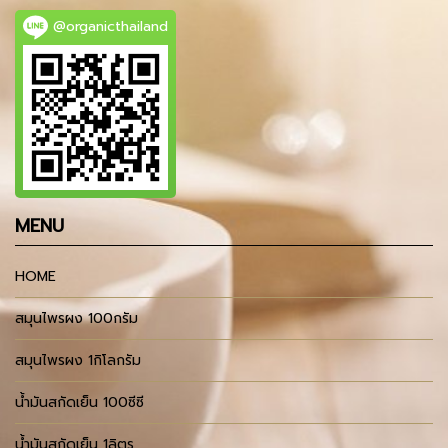
@organicthailand
MENU
HOME
สมุนไพรผง 100กรัม
สมุนไพรผง 1กิโลกรัม
น้ำมันสกัดเย็น 100ซีซี
น้ำมันสกัดเย็น 1ลิตร