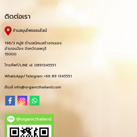
ติดต่อเรา
ร้านสมุนไพรออนไลน์
196/3 หมู่8 ตำบลนิคมสร้างตนเอง
อำเภอเมือง จังหวัดลพบุรี
15000
โทรศัพท์/LINE id. 0891345551
WhatsApp/Telegram +66 89 1345551
อีเมล์ info@organicthailand.com
@organicthailand