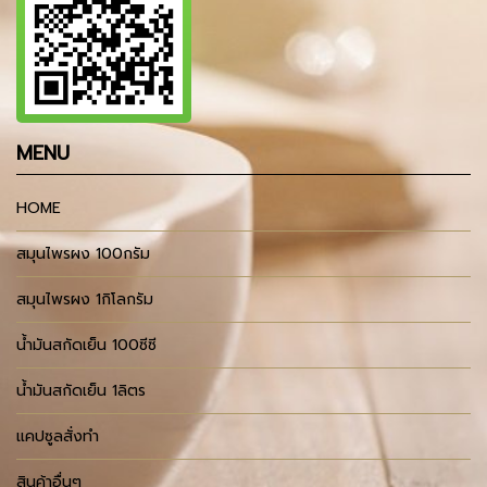
MENU
HOME
สมุนไพรผง 100กรัม
สมุนไพรผง 1กิโลกรัม
น้ำมันสกัดเย็น 100ซีซี
น้ำมันสกัดเย็น 1ลิตร
แคปซูลสั่งทำ
สินค้าอื่นๆ