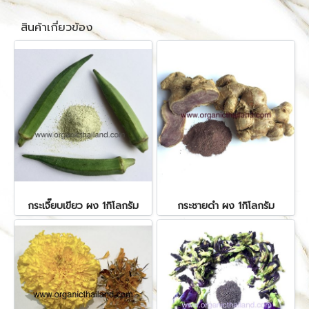
สินค้าเกี่ยวข้อง
กระเจี๊ยบเขียว ผง 1กิโลกรัม
กระชายดำ ผง 1กิโลกรัม