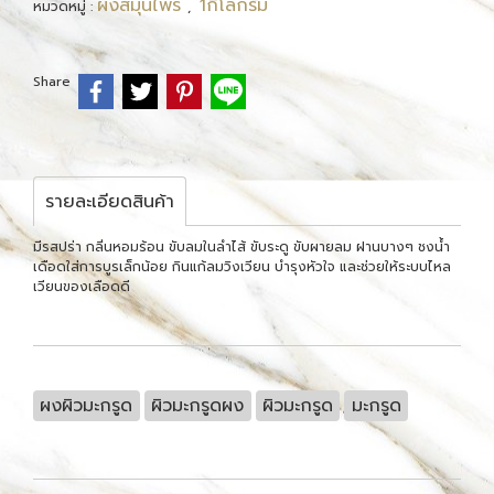
ผงสมุนไพร
1กิโลกรัม
หมวดหมู่ :
,
Share
รายละเอียดสินค้า
มีรสปร่า กลิ่นหอมร้อน ขับลมในลำไส้ ขับระดู ขับผายลม ฝานบางๆ ชงน้ำ
เดือดใส่การบูรเล็กน้อย กินแก้ลมวิงเวียน บำรุงหัวใจ และช่วยให้ระบบไหล
เวียนของเลือดดี
ผงผิวมะกรูด
ผิวมะกรูดผง
ผิวมะกรูด
มะกรูด