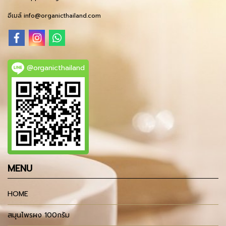
อีเมล์ info@organicthailand.com
@organicthailand
MENU
HOME
สมุนไพรผง 100กรัม