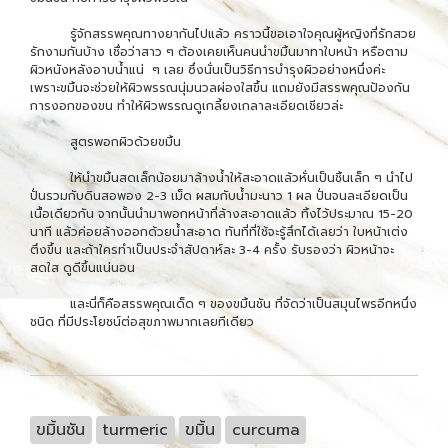
รู้จักสรรพคุณทางยากันไปแล้ว คราวนี้ขอเอาใจคุณผู้หญิงที่รักสวย
รักงามกันบ้าง เชื่อว่าสาว ๆ ต้องเคยเห็นคนนำขมิ้นมาทาใบหน้า หรือตาม
ผิวหนังหลังอาบน้ำแน่ ๆ เลย ซึ่งนั่นเป็นวิธีการบำรุงผิวอย่างหนึ่งค่ะ
เพราะขมิ้นจะช่วยให้ผิวพรรณนุ่มนวลผ่องใสขึ้น แถมยังมีสรรพคุณป้องกัน
การงอกของขน ทำให้ผิวพรรณดูเกลี้ยงเกลาละเอียดเชียวล่ะ
สูตรพอกผิวด้วยขมิ้น
ให้นำขมิ้นสดเล็กน้อยมาล้างน้ำให้สะอาดแล้วหั่นเป็นชิ้นเล็ก ๆ นำไป
ปั่นรวมกับดินสอพอง 2-3 เม็ด ผสมกับน้ำมะนาว 1 ผล ปั่นจนละเอียดเป็น
เนื้อเดียวกัน จากนั้นนำมาพอกหน้าที่ล้างสะอาดแล้ว ทิ้งไว้ประมาณ 15-20
นาที แล้วค่อยล้างออกด้วยน้ำสะอาด ทันที่ที่ใช้จะรู้สึกได้เลยว่า ใบหน้าเต่ง
ตึงขึ้น และถ้าใครทำเป็นประจำสัปดาห์ละ 3-4 ครั้ง รับรองว่า ผิวหน้าจะ
สดใส ดูดีขึ้นแน่นอน
และนี่ก็คือสรรพคุณเด็ด ๆ ของขมิ้นชัน ที่จัดว่าเป็นสมุนไพรอีกหนึ่ง
ชนิด ที่มีประโยชน์ต่อสุขภาพมากเลยทีเดียว
ขมิ้นชัน
turmeric
ขมิ้น
curcuma