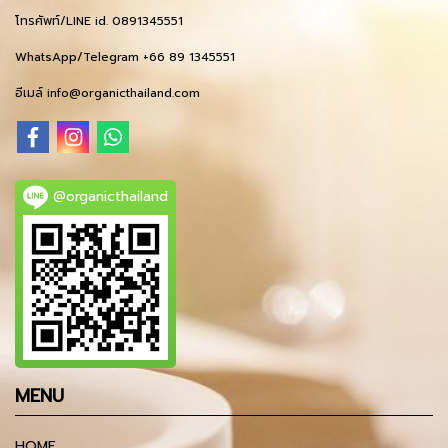
โทรศัพท์/LINE id. 0891345551
WhatsApp/Telegram +66 89 1345551
อีเมล์ info@organicthailand.com
@organicthailand
MENU
HOME