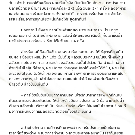
วัน แล้วนำมาบดให้ละเอียด ผสมกับน้ำผึ้ง ปั้นเป็นเม็ดเล็ก ๆ ขนาดประมาณ
ปลายนิ้วก้อย นำมารับประทานครั้งละ 2-3 เม็ด วันละ 3-4 ครั้ง หลังอาหาร
และก่อนนอน จะช่วยแก้อาการดังกล่าวได้ แต่หากใครรับประทานแล้วท้อง
เสีย หรือมีอาการจุกเสียดแน่นท้องให้หยุดยาทันที
นอกจากนี้ ยังสามารถนำเหง้าแก่สด ยาวประมาณ 2 นิ้ว มาขูด
เปลือกออก นำไปล้างน้ำให้สะอาด แล้วตำให้ละเอียด เติมน้ำ คั้นเอาแต่น้ำ
มารับประทาน ครั้งละ 2 ช้อนโต๊ะ วันละ 3-4 ครั้ง
สำหรับคนที่ซื้อขมิ้นชันแบบผงมารับประทานเอง ให้ใช้สูตรคือ ขมิ้น
ชันผง 1 ช้อนชา ผสมน้ำ 1 แก้ว (ไม่เต็ม) แล้วรับประทาน ขมิ้นชันที่ไหลผ่าน
อวัยวะภายในต่าง ๆ สามารถบำรุงอวัยวะส่วนนั้นได้ด้วย คือ ผ่านลำคอ จะ
ช่วยขับไล่ไรฝุ่นที่ลำคอ, ผ่านปอดจะช่วยดูแลปอดให้หายใจได้ดีขึ้น, ผ่านม้าม
จะช่วยลดไขมัน ไม่ให้น้ำเหลืองเสีย, ผ่านกระเพาะอาหารจะช่วยรักษาแผลใน
กระเพาะอาหาร, ผ่านลำไส้จะช่วยสมานแผลในลำไส้ และผ่านตับก็จะช่วย
บำรุงตับ ล้างไขมันในตับ
- การใช้ขมิ้นชันเป็นยาทาภายนอก เพื่อรักษาอาการแพ้ แก้อักเสบ
ผื่นแดง แมลงสัตว์กัดต่อย ให้นำเหง้าขมิ้นยาวประมาณ 2 นิ้ว มาฝนกับน้ำ
ต้มสุก แล้วทาในบริเวณที่เป็น วันละ 3 ครั้ง หรือจะใช้ผงขมิ้นโรยทาบริเวณที่
มีอาการผื่นคันจากแมลงสัตว์กัดต่อยก็ช่วยได้เช่นกัน
อย่างไรก็ตาม เคยมีการศึกษาพบว่า หากรับประทานขมิ้นชันตาม
เวลาที่อวัยวะต่าง ๆ เปิดการทำงาน จะเกิดประสิทธิผลมากขึ้น เราก็เลยขอ