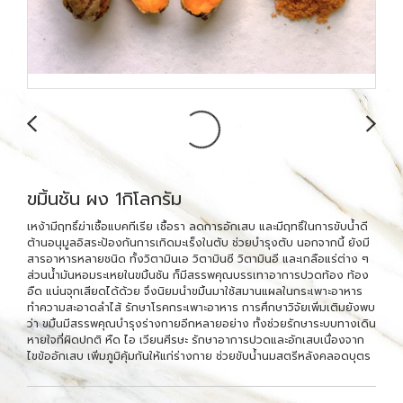
ขมิ้นชัน ผง 1กิโลกรัม
เหง้ามีฤทธิ์ฆ่าเชื้อแบคทีเรีย เชื้อรา ลดการอักเสบ และมีฤทธิ์ในการขับน้ำดี
ต้านอนุมูลอิสระป้องกันการเกิดมะเร็งในตับ ช่วยบำรุงตับ นอกจากนี้ ยังมี
สารอาหารหลายชนิด ทั้งวิตามินเอ วิตามินซี วิตามินอี และเกลือแร่ต่าง ๆ
ส่วนน้ำมันหอมระเหยในขมิ้นชัน ก็มีสรรพคุณบรรเทาอาการปวดท้อง ท้อง
อืด แน่นจุกเสียดได้ด้วย จึงนิยมนำขมิ้นมาใช้สมานแผลในกระเพาะอาหาร
ทำความสะอาดลำไส้ รักษาโรคกระเพาะอาหาร การศึกษาวิจัยเพิ่มเติมยังพบ
ว่า ขมิ้นมีสรรพคุณบำรุงร่างกายอีกหลายอย่าง ทั้งช่วยรักษาระบบทางเดิน
หายใจที่ผิดปกติ หืด ไอ เวียนศีรษะ รักษาอาการปวดและอักเสบเนื่องจาก
ไขข้ออักเสบ เพิ่มภูมิคุ้มกันให้แก่ร่างกาย ช่วยขับน้ำนมสตรีหลังคลอดบุตร