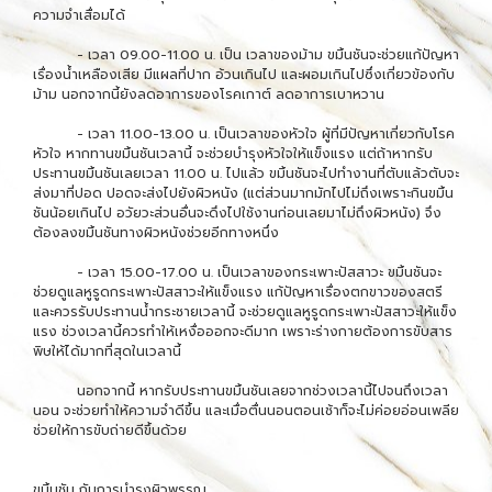
ความจำเสื่อมได้
- เวลา 09.00-11.00 น. เป็น เวลาของม้าม ขมิ้นชันจะช่วยแก้ปัญหา
เรื่องน้ำเหลืองเสีย มีแผลที่ปาก อ้วนเกินไป และผอมเกินไปซึ่งเกี่ยวข้องกับ
ม้าม นอกจากนี้ยังลดอาการของโรคเกาต์ ลดอาการเบาหวาน
- เวลา 11.00-13.00 น. เป็นเวลาของหัวใจ ผู้ที่มีปัญหาเกี่ยวกับโรค
หัวใจ หากทานขมิ้นชันเวลานี้ จะช่วยบำรุงหัวใจให้แข็งแรง แต่ถ้าหากรับ
ประทานขมิ้นชันเลยเวลา 11.00 น. ไปแล้ว ขมิ้นชันจะไปทำงานที่ตับแล้วตับจะ
ส่งมาที่ปอด ปอดจะส่งไปยังผิวหนัง (แต่ส่วนมากมักไปไม่ถึงเพราะกินขมิ้น
ชันน้อยเกินไป อวัยวะส่วนอื่นจะดึงไปใช้งานก่อนเลยมาไม่ถึงผิวหนัง) จึง
ต้องลงขมิ้นชันทางผิวหนังช่วยอีกทางหนึ่ง
- เวลา 15.00-17.00 น. เป็นเวลาของกระเพาะปัสสาวะ ขมิ้นชันจะ
ช่วยดูแลหูรูดกระเพาะปัสสาวะให้แข็งแรง แก้ปัญหาเรื่องตกขาวของสตรี
และควรรับประทานน้ำกระชายเวลานี้ จะช่วยดูแลหูรูดกระเพาะปัสสาวะให้แข็ง
แรง ช่วงเวลานี้ควรทำให้เหงื่อออกจะดีมาก เพราะร่างกายต้องการขับสาร
พิษให้ได้มากที่สุดในเวลานี้
นอกจากนี้ หากรับประทานขมิ้นชันเลยจากช่วงเวลานี้ไปจนถึงเวลา
นอน จะช่วยทำให้ความจำดีขึ้น และเมื่อตื่นนอนตอนเช้าก็จะไม่ค่อยอ่อนเพลีย
ช่วยให้การขับถ่ายดีขึ้นด้วย
ขมิ้นชัน กับการบำรุงผิวพรรณ