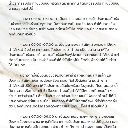
นำวิธีการรับประทานขมิ้นชันให้ได้ผลดีมาฝากกัน โดยควรรับประทานขมิ้นชัน
ตามเวลาต่อไปนี้
- เวลา 03.00-05.00 น. เป็นเวลาของปอด การรับประทานขมิ้นชัน
ในช่วงเวลานี้จะช่วยบำรุงปอด ป้องกันการเป็นมะเร็งปอด ทำให้ปอดแข็ง
แรง และช่วยเรื่องภูมิแพ้ของจมูกที่หายใจไม่สะดวก และยังช่วยเสริมสร้าง
ภูมิคุ้มกันที่ผิวหนัง
- เวลา 05.00-07.00 น. เป็นเวลาของลำไส้ใหญ่ จะช่วยแก้ปัญหา
ลำไส้ใหญ่ ซึ่งถ้าหากคุณเคยรับประทานยาถ่ายมาเป็นเวลานาน ให้รับ
ประทานขมิ้นชันเวลานี้ เพราะขมิ้นชันจะฟื้นฟูปลายประสาทของลำไส้ใหญ่ แต่
ต้องรับประทานเป็นประจำจึงจะทำให้ลำไส้ใหญ่บีบรัดตัวเพื่อช่วยให้ขับถ่าย
ได้เป็นปกติ
นอกจากนี้ขมิ้นชันยังช่วยแก้ปัญหาลำไส้ใหญ่กลืนลำไส้เล็ก และ
ปัญหาลำไส้ใหญ่ขับถ่ายน้อยหรือมากจนเกินไปได้เช่นกัน แต่ถ้าหาก
ลำไส้ใหญ่ไม่มีปัญหา ให้รับประทานขมิ้นชันพร้อมกับสูตรโยเกิร์ต นมสด น้ำ
ผึ้ง มะนาวหรือน้ำอุ่นก็ได้ เพื่อช่วยล้างผนังลำไส้ที่มีหนวดเป็นขนเล็ก ๆ
จำนวนกว่าล้านเส้น ซึ่งขมิ้นชันจะช่วยล้างบริเวณขนนี้ให้สะอาดโดยไม่ให้มี
ขยะตกค้างอยู่ที่ขน และเมื่อขนสะอาดจะทำให้ไม่เกิดแก๊สพิษที่ทำให้เกิดกลิ่น
ตัว ป้องกันการเกิดโรคริดสีดวงทวารและโรคมะเร็งลำไส้ได้เช่นกัน
- เวลา 07.00-09.00 น. เป็นเวลาของกระเพาะอาหาร จะช่วยแก้
ปัญหาเรื่องกระเพาะอาหารที่เกิดจากการรับประทานอาหารไม่เป็นเวลา และ
ยังลดอาการท้องอืด จุกแน่น ปวดเข่า ขาตึง ช่วยบำรุงสมองและป้องกัน